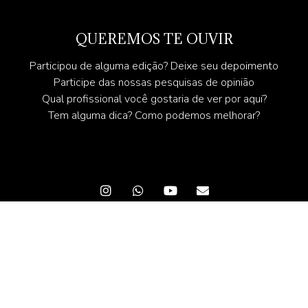
QUEREMOS TE OUVIR
Participou de alguma edição? Deixe seu depoimento
Participe das nossas pesquisas de opinião
Qual profissional você gostaria de ver por aqui?
Tem alguma dica? Como podemos melhorar?
© 2025 Revista Angel - Conteúdo Exclusivo - Todos os direitos
reservados
A Revista Angel preza pela qualidade da informação. Todo o conteúdo
das publicações é verificado e aprovado pelos participantes e
convidados.
É proibida qualquer reprodução sem prévia autorização.