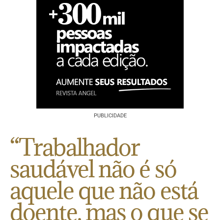
PUBLICIDADE
“Trabalhador
saudável não é só
aquele que não está
doente, mas o que se