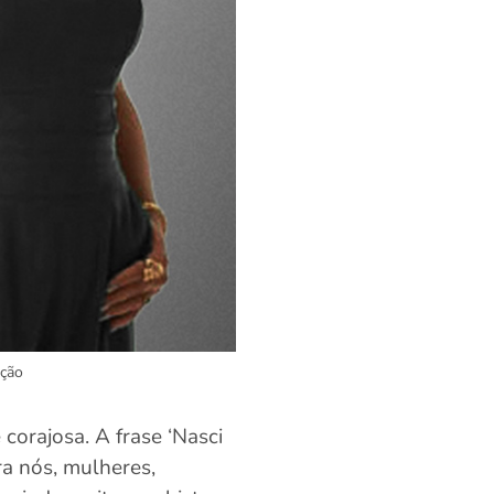
ação
orajosa. A frase ‘Nasci
ra nós, mulheres,